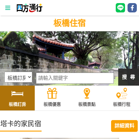
板橋住宿
四
方
通
行
訂
房
搜 尋
台
灣
訂
板橋訂房
板橋優惠
板橋景點
板橋行程
房
塔卡的家民宿
詳細資料
直接跟飯店訂房
HOT