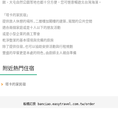
館、大屯自然公園等地也都十分方便，您可愜意暢遊北台灣海濱。
玩
樂
「塔卡的家民宿」
地
提供旅人休憩的場所,二層樓加閣樓的建築,寬闊的公共空間
圖
適合兩個家庭或是十人以下的朋友活動
或是小型企業的員工聚會
顧
乾淨整潔的基本環境與完備的廚房
客
除了提供住宿,也可以協助安排活動與行程規劃
服
豐盛的早餐更是本處的特色,由廚師主人親自準備
務
附近熱門住宿
顧
客
⋟
塔卡的家民宿
滿
意
度
板橋訂房 banciao.easytravel.com.tw/order
板橋訂房
板橋優惠
板橋景點
板橋行程
訂