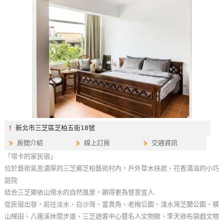
特
色
民
宿
全
球
租
車
⫯
新北市三芝區芝柏五街18號
⋟
房間介紹
⋟
線上訂房
⋟
交通資訊
網
「塔卡的家民宿」
紅
位於藝術氣息濃厚的三芝鄉芝柏藝術村內，戶外草木扶疏、花香滿溢的小巧
帶
庭院
你
結合三芝鄉依山傍水的自然風景，顯得更為愜意宜人
玩
從民宿出發，前往淡水、白沙灣、富貴角、老梅公園、淺水灣芝蘭公園、橫
山梯田、八連溪休閒步道、三芝遊客中心暨名人文物館、李天祿布袋戲文物